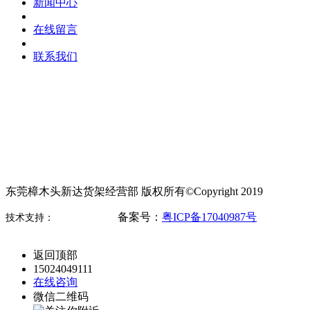
新闻中心
在线留言
联系我们
东莞市樟木头新达货架经营部
电话：0769-87787933
15024049111
手机：
联系人：刘福生
地址：东莞市樟木头镇樟洋工业区
东莞樟木头新达货架经营部 版权所有©Copyright 2019
备案号：
粤ICP备17040987号
技术支持：
东莞网站建设
返回顶部
15024049111
在线咨询
微信二维码